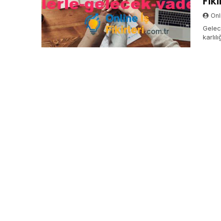
Fiki
Onli
Gelece
karlıl
fazlas