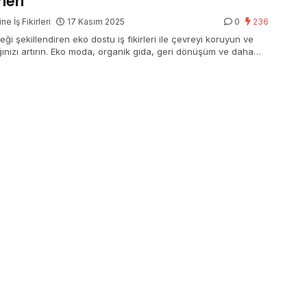
rleri
ne İş Fikirleri
17 Kasım 2025
0
236
ği şekillendiren eko dostu iş fikirleri ile çevreyi koruyun ve
ığınızı artırın. Eko moda, organik gıda, geri dönüşüm ve daha
ını keşfedin!