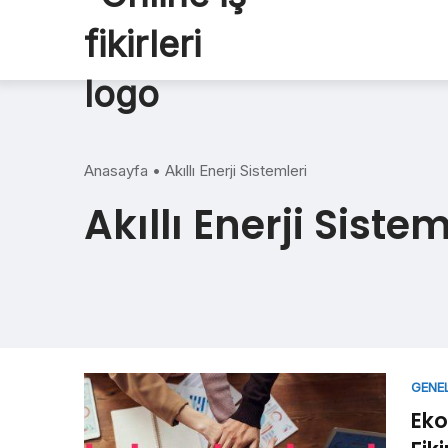
Skip
to
content
Anasayfa
•
Akıllı Enerji Sistemleri
Akıllı Enerji Sistem
GENE
Eko