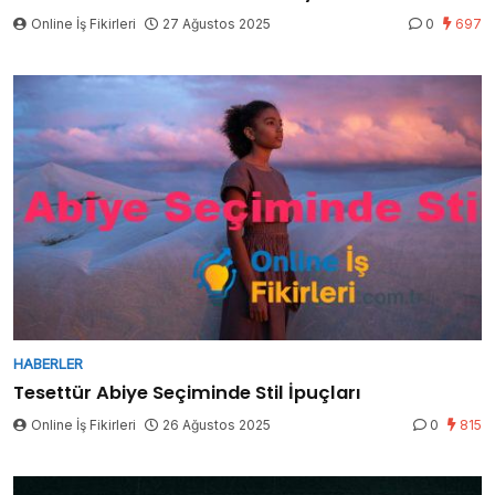
Online İş Fikirleri
27 Ağustos 2025
0
697
HABERLER
Tesettür Abiye Seçiminde Stil İpuçları
Online İş Fikirleri
26 Ağustos 2025
0
815